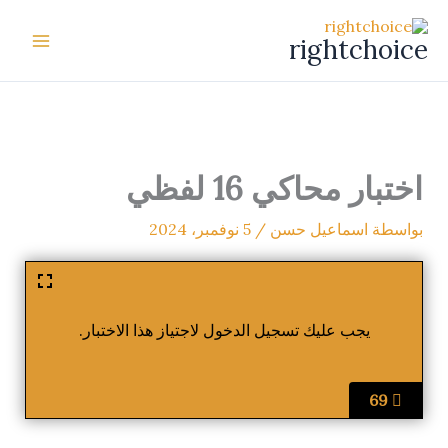
خطي
لى
rightchoice
لمحتوى
اختبار محاكي 16 لفظي
بواسطة
اسماعيل حسن
/
5 نوفمبر، 2024
يجب عليك تسجيل الدخول لاجتياز هذا الاختبار.
69