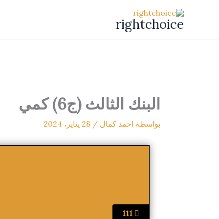
خطي
لى
rightchoice
لمحتوى
البنك الثالث (ج6) كمي
بواسطة
احمد كمال
/
28 يناير، 2024
111