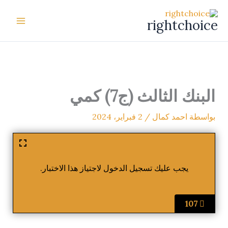
خطي
لى
rightchoice
لمحتوى
البنك الثالث (ج7) كمي
بواسطة
احمد كمال
/
2 فبراير، 2024
يجب عليك تسجيل الدخول لاجتياز هذا الاختبار.
107