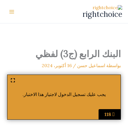
خطي
لى
rightchoice
لمحتوى
البنك الرابع (ج3) لفظي
بواسطة
اسماعيل حسن
/
16 أكتوبر، 2024
يجب عليك تسجيل الدخول لاجتياز هذا الاختبار.
118