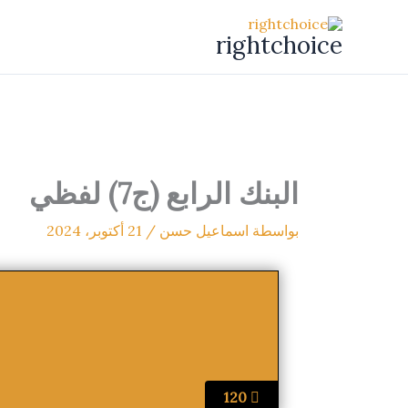
خطي
لى
rightchoice
لمحتوى
البنك الرابع (ج7) لفظي
بواسطة
اسماعيل حسن
/
21 أكتوبر، 2024
120