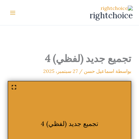
خطي
لى
rightchoice
لمحتوى
تجميع جديد (لفظي) 4
بواسطة
اسماعيل حسن
/
27 سبتمبر، 2025
تجميع جديد (لفظي) 4