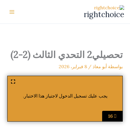
خطي
لى
rightchoice
لمحتوى
تحصيلي2 التحدي الثالث (2-2)
بواسطة
أبو معاذ
/
8 فبراير، 2026
يجب عليك تسجيل الدخول لاجتياز هذا الاختبار.
16