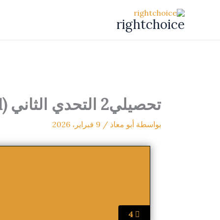
خطي
لى
rightchoice
لمحتوى
تحصيلي2 التحدي الثاني (1-1)
بواسطة
أبو معاذ
/
9 فبراير، 2026
4