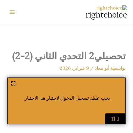
خطي
لى
rightchoice
لمحتوى
تحصيلي2 التحدي الثاني (2-2)
بواسطة
أبو معاذ
/
9 فبراير، 2026
يجب عليك تسجيل الدخول لاجتياز هذا الاختبار.
11