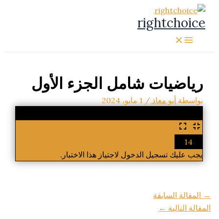
تخطي
rightchoice
إلى
المحتوى
رياضيات شامل الجزء الأول
بواسطة
أبو معاذ
/
1 مايو، 2024
%
14
يجب عليك تسجيل الدخول لاجتياز هذا الاختبار.
→
المقالة السابقة
المقالة التالية
←