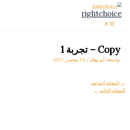
تخطي
rightchoice
إلى
المحتوى
Copy – تجربة 1
بواسطة
أبو معاذ
/
23 نوفمبر، 2023
→
المقالة السابقة
المقالة التالية
←