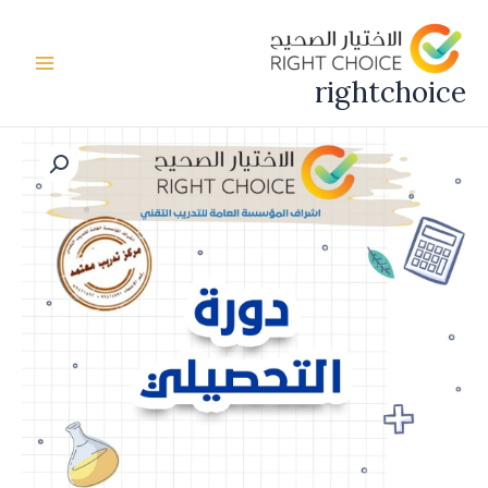
خطي
لى
لمحتوى
rightchoice